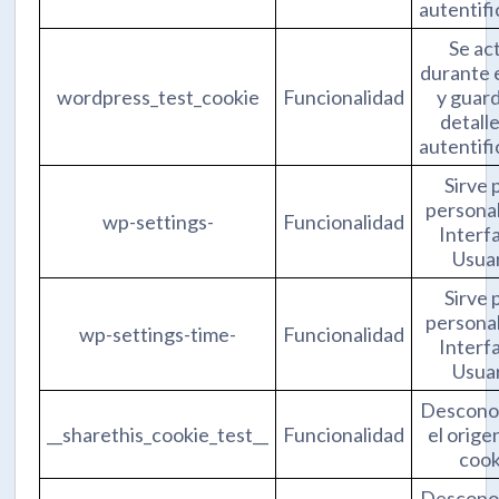
autentifi
Se ac
durante e
wordpress_test_cookie
Funcionalidad
y guard
detall
autentifi
Sirve 
personal
wp-settings-
Funcionalidad
Interf
Usuar
Sirve 
personal
wp-settings-time-
Funcionalidad
Interf
Usuar
Descon
__sharethis_cookie_test__
Funcionalidad
el orige
cook
Descon