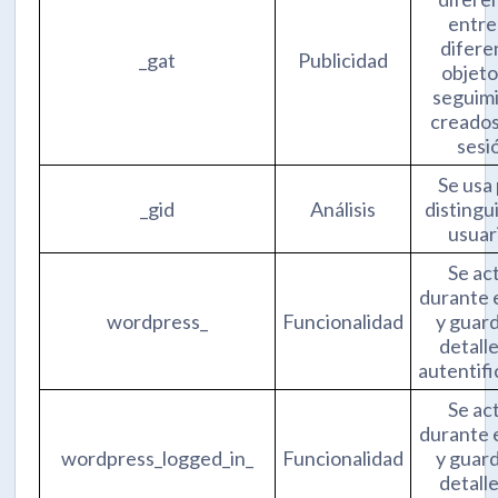
entre
difere
_gat
Publicidad
objeto
seguim
creados
sesi
Se usa
_gid
Análisis
distingui
usuar
Se ac
durante e
wordpress_
Funcionalidad
y guard
detall
autentifi
Se ac
durante e
wordpress_logged_in_
Funcionalidad
y guard
detall