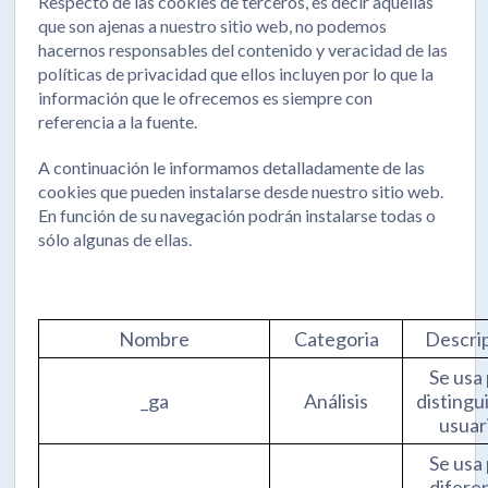
Respecto de las cookies de terceros, es decir aquellas
que son ajenas a nuestro sitio web, no podemos
hacernos responsables del contenido y veracidad de las
políticas de privacidad que ellos incluyen por lo que la
información que le ofrecemos es siempre con
referencia a la fuente.
A continuación le informamos detalladamente de las
cookies que pueden instalarse desde nuestro sitio web.
En función de su navegación podrán instalarse todas o
sólo algunas de ellas.
Nombre
Categoria
Descri
Se usa
_ga
Análisis
distingui
usuar
Se usa
difere